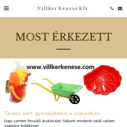
Villker Kenese Kft.
MOST ÉRKEZETT
Tavasz, kert, gyerekjátékok a szabadban.
Napi szinten frissülő árukészlet. Nálunk mindenki talál valami
számára érdekeset.